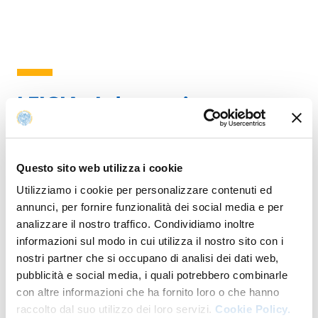
LEIGIA - Laboratorio
sull'Economia delle Imprese di
Germania, Italia e Austria
Questo sito web utilizza i cookie
LEIGIA
è un laboratorio di
Utilizziamo i cookie per personalizzare contenuti ed
ricerca dell’Università di
annunci, per fornire funzionalità dei social media e per
Parma focalizzato sull'analisi
analizzare il nostro traffico. Condividiamo inoltre
comparata delle imprese
informazioni sul modo in cui utilizza il nostro sito con i
italiane, tedesche e
nostri partner che si occupano di analisi dei dati web,
austriache.
pubblicità e social media, i quali potrebbero combinarle
con altre informazioni che ha fornito loro o che hanno
I principali obiettivi del LEIGIA sono: comparare la
raccolto dal suo utilizzo dei loro servizi.
Cookie Policy.