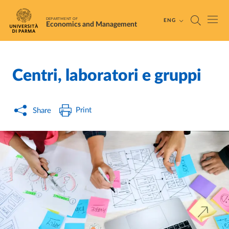
Skip to main content
Skip to footer
DEPARTMENT OF
ENG
Economics and Management
Centri, laboratori e gruppi
Home
/
/
Print
Share