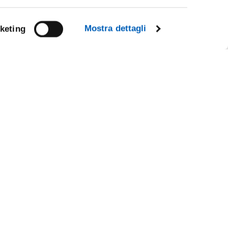
Mostra dettagli
keting
Facebook
Linkedin
R
Instagram
Youtube
TikTok
Flickr
X
WhatsApp
CE