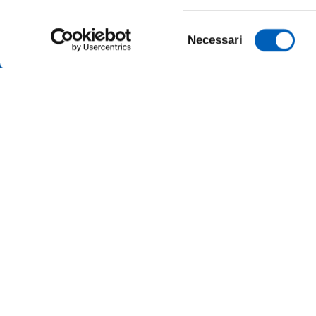
Selezione
Necessari
del
consenso
ONLINE
ALUMNI 
PARMA
TRANSP
Università degli studi di Parma
Via Università, 12 - I 43121 Parma
SUSTAI
P.IVA 00308780345
Tel.
+39 0521 902111
MERCH
PEC:
protocollo@pec.unipr.it
PRESS 