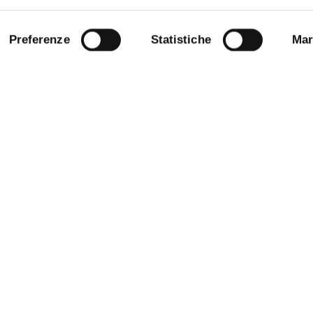
Preferenze
Statistiche
Mar
 NOTICE BOARD
COMPETITIONS AND CALL FO
TENDERS
E AMICI DELL’UNIVERSITÀ DI
STAFF
ARENT ADMINISTRATION
DATA PROTECTION - PRIVACY
NABLE UNIVERSITY
SUPPORT THE UNIVERSITY
ANDISING
URP - PUBLIC RELATIONS OFFI
OFFICE