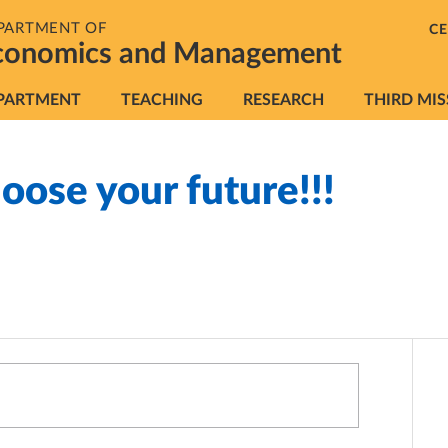
PARTMENT OF
C
conomics and Management
vigazione principale
PARTMENT
TEACHING
RESEARCH
THIRD MIS
oose your future!!!