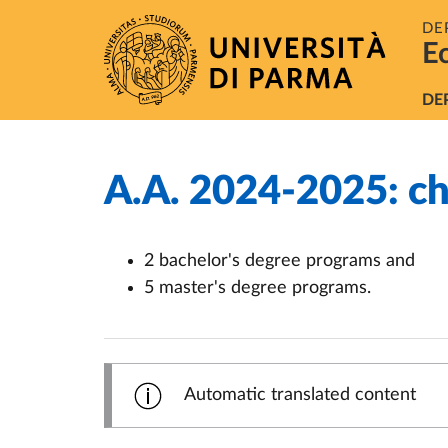
Skip to main content
Skip to footer
DE
E
Na
DE
A.A. 2024-2025: ch
Home
/
2 bachelor's degree programs and
5 master's degree programs.
Automatic translated content