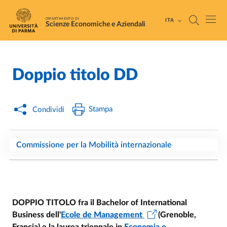
Salta al contenuto principale
Skip to footer
DIPARTIMENTO DI
ITA
Scienze Economiche e Aziendali
Doppio titolo DD
Home
/
Stampa
Condividi
Commissione per la Mobilità internazionale
DOPPIO TITOLO fra il Bachelor of International
Business dell'
Ecole de Management
(Grenoble,