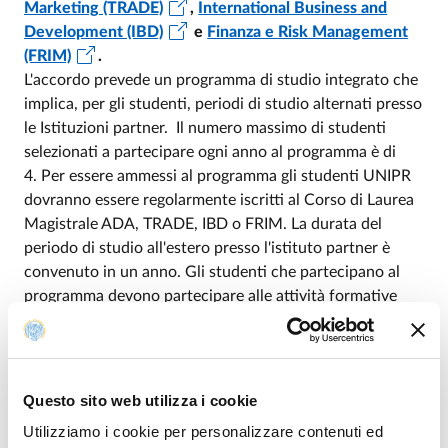
Marketing (TRADE)
,
International Business and
Development (IBD)
e
Finanza e Risk Management
(FRIM)
.
L'accordo prevede un programma di studio integrato che
implica, per gli studenti, periodi di studio alternati presso
le Istituzioni partner. Il numero massimo di studenti
selezionati a partecipare ogni anno al programma è di
4. Per essere ammessi al programma gli studenti UNIPR
dovranno essere regolarmente iscritti al Corso di Laurea
Magistrale ADA, TRADE, IBD o FRIM. La durata del
periodo di studio all'estero presso l'istituto partner è
convenuto in un anno. Gli studenti che partecipano al
programma devono partecipare alle attività formative
previste dal piano di studi approvato. Durante il loro
periodo di studio devono superare almeno 6 esami. Al
termine del programma verrà assegnato agli studenti che
concludono con successo il percorso un certificato di
Questo sito web utilizza i cookie
laurea e un supplemento al diploma dall’Università di
Utilizziamo i cookie per personalizzare contenuti ed
Parma e da FECAP.