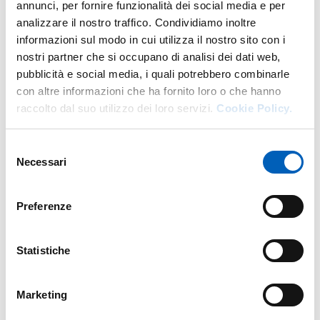
annunci, per fornire funzionalità dei social media e per
Responsabile: prof.ssa Doriana Cucinelli |
analizzare il nostro traffico. Condividiamo inoltre
doriana.cucinelli@unipr.it
informazioni sul modo in cui utilizza il nostro sito con i
nostri partner che si occupano di analisi dei dati web,
DOPPIO TITOLO fra il Corso di laurea magistrale
pubblicità e social media, i quali potrebbero combinarle
in
International Business and Development (IBD)
con altre informazioni che ha fornito loro o che hanno
e il
Master in Global Business and Economics
raccolto dal suo utilizzo dei loro servizi.
Cookie Policy.
della Facoltà di Economia dell’Università di Vilnius,
Lituania
L’accordo prevede che un massimo di 5 studenti possano
Selezione
trascorrere sei mesi nell’Università ospite e ottenere il
Necessari
del
doppio titolo acquisendo almeno 30 crediti che vengono
consenso
riconosciuti nell’Università di provenienza. Il bando,
Preferenze
quando disponibile, può essere scaricato dal
sito di
Ateneo
.
Responsabile: prof.ssa Doriana Cucinelli |
Statistiche
doriana.cucinelli@unipr.it
DOPPIO TITOLO fra la laurea di primo livello
Marketing
in
International Business and Management