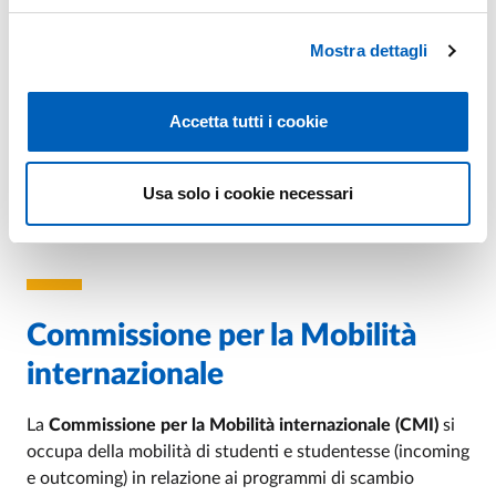
dell'Università di Bochum (Germania) e la laurea
triennale in
Economia e Management (CLEM)
. In
Mostra dettagli
aggiunta, è previsto un accordo di doppio titolo fra
la
laurea magistale in
International Management
dell'Università di Bochum e le magistrali IBD, TRADE e
Accetta tutti i cookie
ADA
. L'accordo, che prevede uno scambio di durata
annuale, sarà operativo dall'a.a. 2017-18.
Usa solo i cookie necessari
Responsabile: prof.ssa Doriana Cucinelli |
doriana.cucinelli@unipr.it
Commissione per la Mobilità
internazionale
La
Commissione per la Mobilità internazionale (CMI)
si
occupa della mobilità di studenti e studentesse (incoming
e outcoming) in relazione ai programmi di scambio