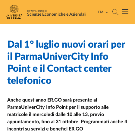
Salta al contenuto principale
Skip to footer
DIPARTIMENTO DI
ITA
Scienze Economiche e Aziendali
Dal 1° luglio nuovi orari per
Home
/
Cerca una notizia
/
il ParmaUniverCity Info
Point e il Contact center
telefonico
Anche quest’anno ER.GO sarà presente al
ParmaUniverCity Info Point per il supporto alle
matricole il mercoledì dalle 10 alle 13, previo
appuntamento, fino al 31 ottobre. Programmati anche 4
incontri su servizi e benefici ER.GO