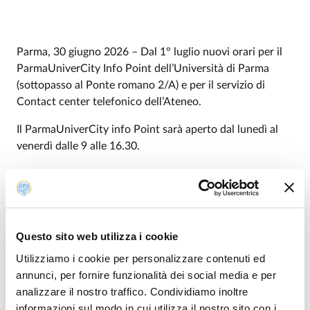
Parma, 30 giugno 2026 – Dal 1° luglio nuovi orari per il
ParmaUniverCity Info Point dell’Università di Parma
(sottopasso al Ponte romano 2/A) e per il servizio di
Contact center telefonico dell’Ateneo.
Il ParmaUniverCity info Point sarà aperto dal lunedì al
venerdì dalle 9 alle 16.30.
Il Contact center (numero verde 800 904 084 solo
nazionale, tel +39 0521 902111 Italia ed estero)
osserverà questi orari:
lunedì: 9.00 – 12.30 / 14.00 – 16.30
Questo sito web utilizza i cookie
martedì, mercoledì, giovedì: 14.00 – 16.30
Utilizziamo i cookie per personalizzare contenuti ed
venerdì: 9.00 – 12.30 / 14.00 – 16.30
annunci, per fornire funzionalità dei social media e per
analizzare il nostro traffico. Condividiamo inoltre
Anche quest’anno ER.GO sarà presente al
informazioni sul modo in cui utilizza il nostro sito con i