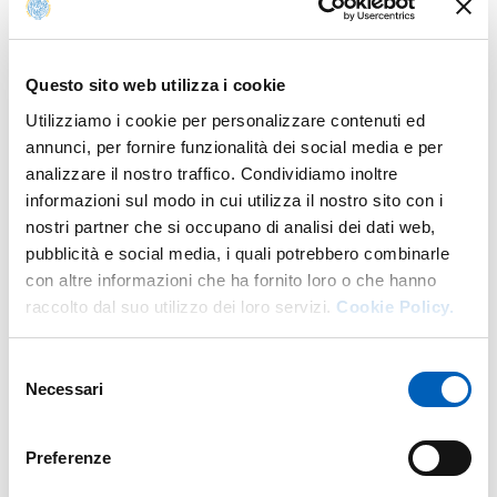
strategie di comunicazione della banca centrale rumena.
La sessione pomeridiana sarà invece incentrata sui temi
di
economia monetaria
. Ospite principale sarà il
Questo sito web utilizza i cookie
Professor Gianluca Benigno
(University of Lausanne, già
Utilizziamo i cookie per personalizzare contenuti ed
London School of Economics e Federal Reserve Bank of
annunci, per fornire funzionalità dei social media e per
New York), che presenterà il lavoro
The Global Nonlinear
analizzare il nostro traffico. Condividiamo inoltre
Inflation Shocks
.
informazioni sul modo in cui utilizza il nostro sito con i
nostri partner che si occupano di analisi dei dati web,
La giornata si concluderà con una tavola rotonda
pubblicità e social media, i quali potrebbero combinarle
dedicata alle prospettive della politica monetaria della
con altre informazioni che ha fornito loro o che hanno
BCE e alle principali sfide dell’attuale contesto
raccolto dal suo utilizzo dei loro servizi.
Cookie Policy.
macroeconomico. Al dibattito parteciperanno il
Professor Benigno e il
Professor Marco
Lossani
(Università Cattolica del Sacro Cuore di Milano).
Selezione
Necessari
Tra i temi affrontati: le future decisioni della BCE, gli
del
effetti persistenti degli shock energetici, il ruolo del
consenso
debito pubblico, l’impatto dell’intelligenza artificiale sulla
Preferenze
comunicazione delle banche centrali e le implicazioni
della transizione verde per la politica monetaria europea.