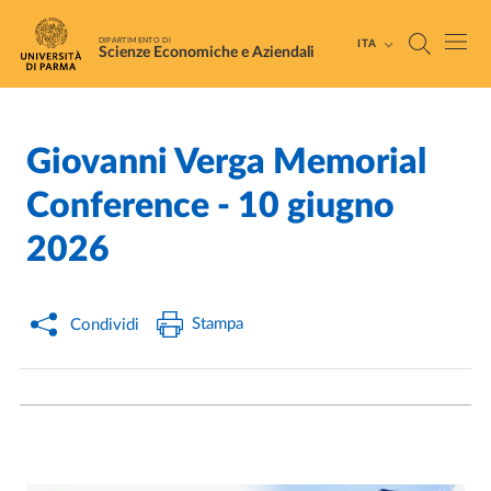
Salta al contenuto principale
Skip to footer
DIPARTIMENTO DI
ITA
Scienze Economiche e Aziendali
Giovanni Verga Memorial
Home
/
Cerca una notizia
/
Conference - 10 giugno
2026
Stampa
Condividi